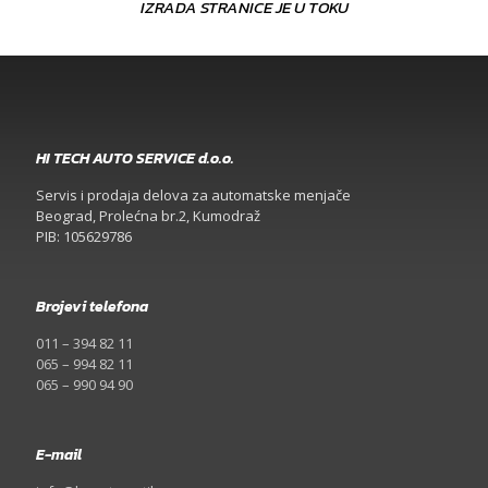
IZRADA STRANICE JE U TOKU
HI TECH AUTO SERVICE d.o.o.
Servis i prodaja delova za automatske menjače
Beograd, Prolećna br.2, Kumodraž
PIB: 105629786
Brojevi telefona
011 – 394 82 11
065 – 994 82 11
065 – 990 94 90
E-mail